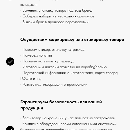
вкладыши;
· Заменим упаковку товара под ваш бренд
· Соберем наборы из нескольких артикулов
· Выявим брак в процессе переупаковки
Осуществим маркировку или стикеровку товара
· Наклеим стикер, этикетку, штрихкод
· Нанесём логотип
· Наклеим на этикетку перевод
· Изготовим и наклеим этикетку на коробку/спайку
· Подготовкой информации о изготовителе, сорте товара,
ГОСТе и т.д.
· Разместим информации о промоакции
Гарантируем безопасность для вашей
продукции
· Весь товар на хранении у нас полностью застрахован
· Комплекс оборудован всеми современными системами
безопасности, видеонаблюдение, охрана, спликерная